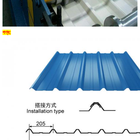
পণ্য: