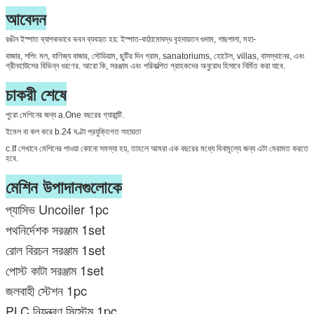
আবেদন
রঙীন ইস্পাত ব্যাপকভাবে ভবন ব্যবহৃত হয়: ইস্পাত-কাঠামোবদ্ধ বৃহদায়তন গুদাম, গাছপালা, মহা-
বাজার, শপিং মল, বাণিজ্য বাজার, স্টেডিয়াম, ছুটির দিন গ্রাম, sanatoriums, হোটেল, villas, বাসস্থানের, এবং
গ্রীনহাউসের বিভিন্ন ধরণের. আরো কি, সরঞ্জাম এবং পরিকল্পিত গ্রাহকদের অনুরোধ হিসাবে নির্মিত করা যাবে.
চাকরী শেষে
পুরো মেশিনের জন্য a.One বছরের গ্যারান্টি.
ইমেল বা কল করে b.24 ঘণ্টা প্রযুক্তিগত সহায়তা
c.If সেখানে মেশিনের পাওয়া কোনো সমস্যা হয়, তাহলে আমরা এক বছরের মধ্যে বিনামূল্যে জন্য এটা মেরামত করতে
হবে.
মেশিন উপাদানগুলোকে
প্যাসিভ Uncoiler 1pc
পথনির্দেশক সরঞ্জাম 1set
রোল বিরচন সরঞ্জাম 1set
পোস্ট কাটা সরঞ্জাম 1set
জলবাহী স্টেশন 1pc
PLC নিয়ন্ত্রণ সিস্টেম 1pc