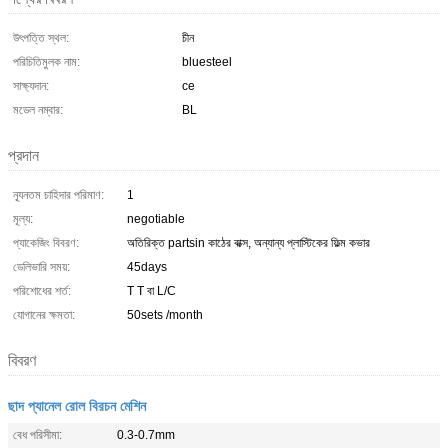
উৎপত্তি স্থল:
চীন
পরিচিতিমুলক নাম:
bluesteel
সাক্ষ্যদান:
ce
মডেল নম্বার:
BL
প্রদান
ন্যূনতম চাহিদার পরিমাণ:
1
মূল্য:
negotiable
প্যাকেজিং বিবরণ:
অতিরিক্ত partsin কাঠের বাক্স, অন্যান্য প্লাস্টিকের ফিল্ম কভার
ডেলিভারি সময়:
45days
পরিশোধের শর্ত:
T T বা L/C
যোগানের ক্ষমতা:
50sets /month
বিবরণ
ছাদ প্যানেল রোল বিরচন মেশিন
বেধ পরিসীমা:
0.3-0.7mm