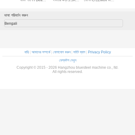
Forming Machine
Frame Str
With 8-25m / Min
and 45# 
Speed
Rolle
ভাষা পরিবর্তন করুন
Bengali
বাড়ি
|
আমাদের সম্পর্কে
|
যোগাযোগ করুন
|
সাইট ম্যাপ
|
Privacy Policy
ডেস্কটপ দেখুন
Copyright © 2015 - 2026 Hangzhou bluesteel machine co., ltd.
All rights reserved.