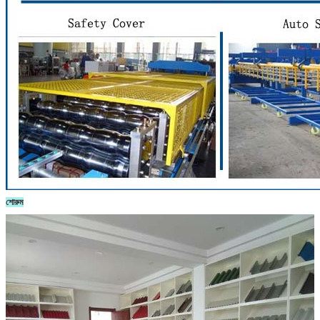
শোরুম