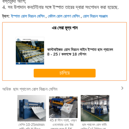
বস্তাবন্দী অংশ;
4. সব উপাদান কনটেইনার সঙ্গে ইস্পাত তারের দ্বারা সংশোধন করা হয়েছে.
ইস্পাত রোল বিরচন মেশিন
মেটাল রোল রোপণ মেশিন
রোল বিরচন সরঞ্জাম
ট্যাগ:
,
,
এর সেরা মূল্য পান
কাস্টমাইজড রোল বিরচন লাইন ইস্পাত ছাদ প্যানেল
8 - 25 / কমপক্ষে 18 স্টেশন
চালিয়ে
ছাদ প্যানেল রোল বিরচন মেশিন
অধিক
হাইড্রোলিক কাটার ছাদ
স্বয়ংক্রিয় ছাদ প্যানেল
IBR Color Steel
ছাদ প্যানেল র
প্যানেল রোল বিরচন মেশিন
রোল বিরচন মেশিন
Sheet Roof Panel
মেশিন 10-
Making Roll
ফর্মিং গতি