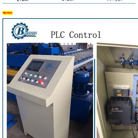
আবেদন:
একটি বার্তা রেখে যান
আমরা শীঘ্রই আপনাকে আবার কল করব