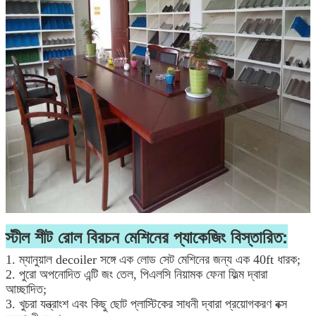
স্টীল শীট রোল বিরচন মেশিনের প্যাকেজিং বিস্তারিত:
1. ম্যানুয়াল decoiler সঙ্গে এক লোড সেট মেশিনের জন্য এক 40ft ধারক;
2. পুরো অপনোদিত এন্টি জং তেল, পিএলসি নিয়ামক ফেনা ফিল্ম দ্বারা
আচ্ছাদিত;
3. খুচরা যন্ত্রাংশ এবং কিছু ছোট প্লাস্টিকের সাধনী দ্বারা প্রয়োগকরণ বক্স