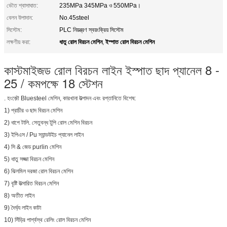
ভৌত শ্বাসাঘাত:
235MPa 345MPa ও 550MPa।
বেলন উপাদান:
No.45steel
সিস্টেম:
PLC নিয়ন্ত্রণ স্বয়ংক্রিয় সিস্টেম
ধাতু রোল বিরচন মেশিন
ইস্পাত রোল বিরচন মেশিন
লক্ষণীয় করা:
,
কাস্টমাইজড রোল বিরচন লাইন ইস্পাত ছাদ প্যানেল 8 -
25 / কমপক্ষে 18 স্টেশন
. হংজ়ৌ Bluesteel মেশিন, কারখানা উত্পাদন এবং রপ্তানিতে বিশেষ:
1) প্রাচীর ও ছাদ বিরচন মেশিন
2) ধাপে টালি. সেতুবন্ধ টুপি রোল মেশিন বিরচন
3) ইপিএস / Pu স্যান্ডউইচ প্যানেল লাইন
4) সি & জেড purlin মেশিন
5) ধাতু সজ্জা বিরচন মেশিন
6) ঝিলমিল দরজা রোল বিরচন মেশিন
7) বৃষ্টি উত্সারিত বিরচন মেশিন
8) অতীত লাইন
9) দৈর্ঘ্য লাইন কাটা
10) সিঁড়ির পার্শ্বস্থ রেলিং রোল বিরচন মেশিন