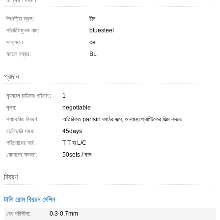
উৎপত্তি স্থল:
চীন
পরিচিতিমুলক নাম:
bluesteel
সাক্ষ্যদান:
ce
মডেল নম্বার:
BL
প্রদান
ন্যূনতম চাহিদার পরিমাণ:
1
মূল্য:
negotiable
প্যাকেজিং বিবরণ:
অতিরিক্ত partsin কাঠের বাক্স, অন্যান্য প্লাস্টিকের ফিল্ম কভার
ডেলিভারি সময়:
45days
পরিশোধের শর্ত:
T T বা L/C
যোগানের ক্ষমতা:
50sets / মাস
বিবরণ
টালি রোল বিরচন মেশিন
বেধ পরিসীমা:
0.3-0.7mm