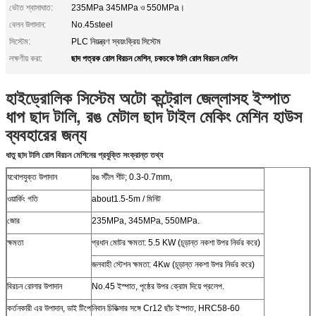
ভৌত শ্বাসাঘাত:
235MPa 345MPa ও 550MPa।
বেলন উপাদান:
No.45steel
সিস্টেম:
PLC নিয়ন্ত্রণ স্বয়ংক্রিয় সিস্টেম
ছাদ পত্রক রোল বিরচন মেশিন
চকচকে টালি রোল বিরচন মেশিন
লক্ষণীয় করা:
,
হাইড্রোলিক সিস্টেম অটো কন্ট্রোল জেল্লাসহ ইস্পাত
ধাপ ছাদ টালি, রঙ মেটাল ছাদ টাইল মেকিং মেশিন হাউস
ব্যবহারের জন্য
ধাতু ছাদ টালি রোল বিরচন মেশিনের প্রযুক্তি সংক্রান্ত তথ্য
যথোপযুক্ত উপাদান
রঙ স্টীল শীট; 0.3-0.7mm,
ওয়ার্কিং গতি
about1.5-5m / মিনিট
জোর
235MPa, 345MPa, 550MPa.
ক্ষমতা
প্রধান মোটর ক্ষমতা: 5.5 KW (চূড়ান্ত নকশা উপর নির্ভর করে)
জলবাহী স্টেশন ক্ষমতা: 4Kw (চূড়ান্ত নকশা উপর নির্ভর করে)
বিরচন রোলার উপাদান
No.45 ইস্পাত, পৃষ্ঠের উপর ক্রোম দিয়ে প্রলেপ.
কর্তনকারী এর উপাদান, ডাই টিপে
নিবান চিকিত্সার সঙ্গে Cr12 ছাঁচ ইস্পাত, HRC58-60