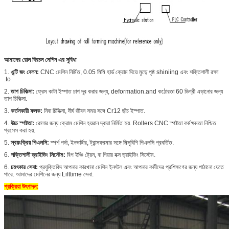
আমাদের
রোল বিরচন মেশিন এর সুবিধা
1.
এন্টি জং বেলন:
CNC মেশিন নির্মিত, 0.05 মিমি হার্ড ক্রোম দিয়ে মুড়ে পৃষ্ঠ shiniing এবং শক্তিশালী রক্ষা
.to
2.
তাপ চিকিত্সা:
ফ্রেম কাটা ইস্পাত চাপ দূর করার জন্য, deformation.and কঠোরতা 60 ডিগ্রী এড়ানোর জন্য
তাপ চিকিত্সা.
3.
কর্তনকারী ফলক:
নিবা চিকিত্সা, দীর্ঘ জীবন সময় সঙ্গে Cr12 ছাঁচ ইস্পাত.
4.
উচ্চ স্পষ্টতা:
রোলার জন্য ক্রোম মেশিন হয়রান দ্বারা নির্মিত হয়. Rollers CNC স্পষ্টতা কর্মক্ষমতা নিশ্চিত
প্রসেস করা হয়.
5.
স্বয়ংক্রিয়
পিএলসি:
স্পর্শ পর্দা, ইনভার্টার, ট্রান্সফরমার সঙ্গে মিত্সুবিশি পিএলসি প্রবর্তিত.
6.
শক্তিশালী ড্রাইভিং সিস্টেম:
বিগ ইঞ্চি ট্রেন, বা গিয়ার বক্স ড্রাইভিং সিস্টেম.
6.
চমৎকার সেবা:
প্রযুক্তিবিদ আপনার কারখানা মেশিন ইনস্টল এবং আপনার কর্মীদের প্রশিক্ষণের জন্য পাঠানো যেতে
পারে. আমাদের মেশিনের জন্য Lifttime সেবা.
প্রক্রিয়া উৎপাদন: