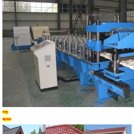
পণ্য:
আবেদন