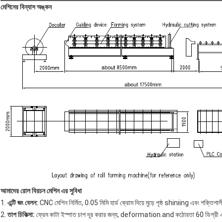
মেশিনের বিন্যাস অঙ্কন
আমাদের
রোল বিরচন মেশিন এর সুবিধা
1.
এন্টি জং বেলন:
CNC মেশিন নির্মিত, 0.05 মিমি হার্ড ক্রোম দিয়ে মুড়ে পৃষ্ঠ shiniing এবং শক্তিশালী
2.
তাপ চিকিত্সা:
ফ্রেম কাটা ইস্পাত চাপ দূর করার জন্য, deformation.and কঠোরতা 60 ডিগ্রী এড়