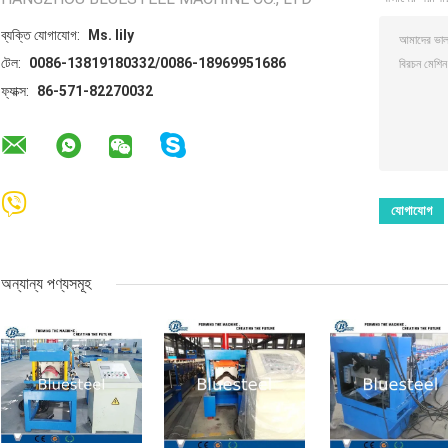
ব্যক্তি যোগাযোগ:
Ms. lily
টেল:
0086-13819180332/0086-18969951686
ফ্যাক্স:
86-571-82270032
অন্যান্য পণ্যসমূহ