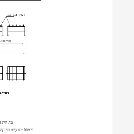
 রক্ষা .to
ানোর জন্য তাপ চিকিত্সা.