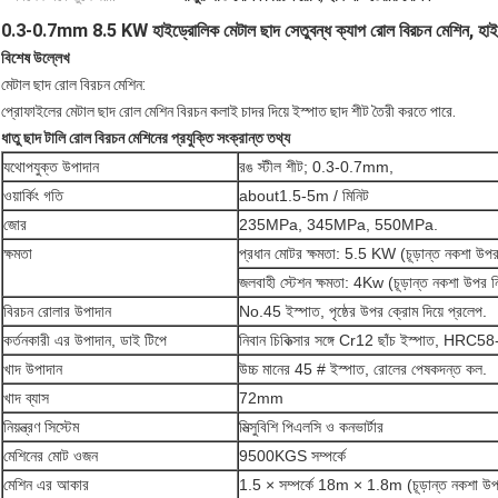
0.3-0.7mm 8.5 KW হাইড্রোলিক মেটাল ছাদ সেতুবন্ধ ক্যাপ রোল বিরচন মেশিন, হাই স্
বিশেষ উল্লেখ
মেটাল ছাদ রোল বিরচন মেশিন:
প্রোফাইলের মেটাল ছাদ রোল মেশিন বিরচন কলাই চাদর দিয়ে ইস্পাত ছাদ শীট তৈরী করতে পারে.
ধাতু ছাদ টালি রোল বিরচন মেশিনের প্রযুক্তি সংক্রান্ত তথ্য
যথোপযুক্ত উপাদান
রঙ স্টীল শীট; 0.3-0.7mm,
ওয়ার্কিং গতি
about1.5-5m / মিনিট
জোর
235MPa, 345MPa, 550MPa.
ক্ষমতা
প্রধান মোটর ক্ষমতা: 5.5 KW (চূড়ান্ত নকশা উপর 
জলবাহী স্টেশন ক্ষমতা: 4Kw (চূড়ান্ত নকশা উপর নি
বিরচন রোলার উপাদান
No.45 ইস্পাত, পৃষ্ঠের উপর ক্রোম দিয়ে প্রলেপ.
কর্তনকারী এর উপাদান, ডাই টিপে
নিবান চিকিত্সার সঙ্গে Cr12 ছাঁচ ইস্পাত, HRC5
খাদ উপাদান
উচ্চ মানের 45 # ইস্পাত, রোলের পেষকদন্ত কল.
খাদ ব্যাস
72mm
নিয়ন্ত্রণ সিস্টেম
মিত্সুবিশি পিএলসি ও কনভার্টার
মেশিনের মোট ওজন
9500KGS সম্পর্কে
মেশিন এর আকার
1.5 × সম্পর্কে 18m × 1.8m (চূড়ান্ত নকশা উপর