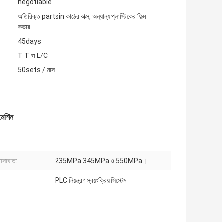
negotiable
অতিরিক্ত partsin কাঠের বাক্স, অন্যান্য প্লাস্টিকের ফিল্ম
কভার
45days
T T বা L/C
50sets / মাস
মেশিন
াসাঘাত:
235MPa 345MPa ও 550MPa।
PLC নিয়ন্ত্রণ স্বয়ংক্রিয় সিস্টেম