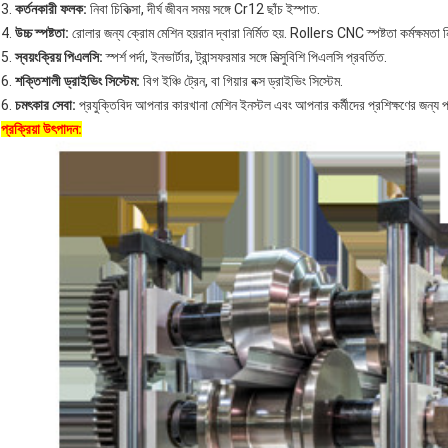
3.
কর্তনকারী ফলক:
নিবা চিকিত্সা, দীর্ঘ জীবন সময় সঙ্গে Cr12 ছাঁচ ইস্পাত.
4.
উচ্চ স্পষ্টতা:
রোলার জন্য ক্রোম মেশিন হয়রান দ্বারা নির্মিত হয়. Rollers CNC স্পষ্টতা কর্মক্ষমতা ন
5.
স্বয়ংক্রিয়
পিএলসি:
স্পর্শ পর্দা, ইনভার্টার, ট্রান্সফরমার সঙ্গে মিত্সুবিশি পিএলসি প্রবর্তিত.
6.
শক্তিশালী ড্রাইভিং সিস্টেম:
বিগ ইঞ্চি ট্রেন, বা গিয়ার বক্স ড্রাইভিং সিস্টেম.
6.
চমৎকার সেবা:
প্রযুক্তিবিদ আপনার কারখানা মেশিন ইনস্টল এবং আপনার কর্মীদের প্রশিক্ষণের জন্য
প্রক্রিয়া উৎপাদন: