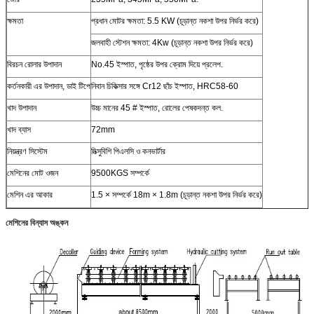
ক্ষমতা
প্রধান মোটর ক্ষমতা: 5.5 KW (চূড়ান্ত নকশা উপর নির্ভর করে)
জলবাহী স্টেশন ক্ষমতা: 4Kw (চূড়ান্ত নকশা উপর নির্ভর করে)
বিরচন রোলার উপাদান
No.45 ইস্পাত, পৃষ্ঠের উপর ক্রোম দিয়ে প্রলেপ.
কর্তনকারী এর উপাদান, ডাই টিপে
নিবান চিকিত্সার সঙ্গে Cr12 ছাঁচ ইস্পাত, HRC58-60
খাদ উপাদান
উচ্চ মানের 45 # ইস্পাত, রোলের পেষকদন্ত কল.
খাদ ব্যাস
72mm
নিয়ন্ত্রণ সিস্টেম
মিত্সুবিশি পিএলসি ও কনভার্টার
মেশিনের মোট ওজন
9500KGS সম্পর্কে
মেশিন এর আকার
1.5 × সম্পর্কে 18m × 1.8m (চূড়ান্ত নকশা উপর নির্ভর করে)
মেশিনের বিন্যাস অঙ্কন