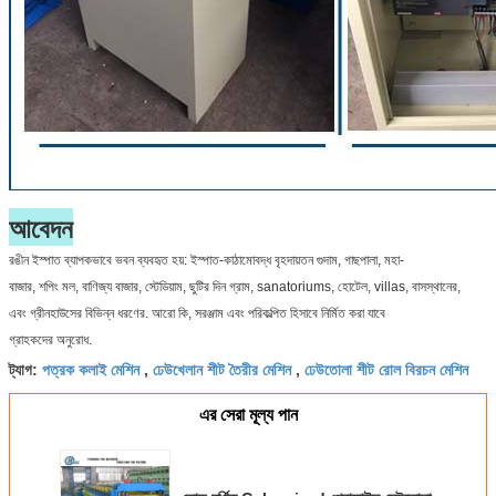
আবেদন
রঙীন ইস্পাত ব্যাপকভাবে ভবন ব্যবহৃত হয়: ইস্পাত-কাঠামোবদ্ধ বৃহদায়তন গুদাম, গাছপালা, মহা-
বাজার, শপিং মল, বাণিজ্য বাজার, স্টেডিয়াম, ছুটির দিন গ্রাম, sanatoriums, হোটেল, villas, বাসস্থানের,
এবং গ্রীনহাউসের বিভিন্ন ধরণের. আরো কি, সরঞ্জাম এবং পরিকল্পিত হিসাবে নির্মিত করা যাবে
গ্রাহকদের অনুরোধ.
পত্রক কলাই মেশিন
ঢেউখেলান শীট তৈরীর মেশিন
ঢেউতোলা শীট রোল বিরচন মেশিন
ট্যাগ:
,
,
এর সেরা মূল্য পান