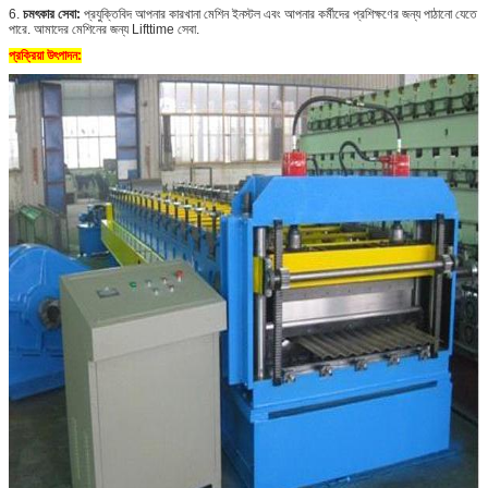
6.
চমৎকার সেবা:
প্রযুক্তিবিদ আপনার কারখানা মেশিন ইনস্টল এবং আপনার কর্মীদের প্রশিক্ষণের জন্য পাঠানো যেতে
পারে. আমাদের মেশিনের জন্য Lifttime সেবা.
প্রক্রিয়া উৎপাদন: