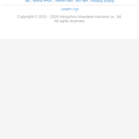
বাড়ি
|
আমাদের সম্পর্কে
|
যোগাযোগ করুন
|
সাইট ম্যাপ
|
Privacy Policy
ডেস্কটপ দেখুন
Copyright © 2015 - 2026 Hangzhou bluesteel machine co., ltd.
All rights reserved.