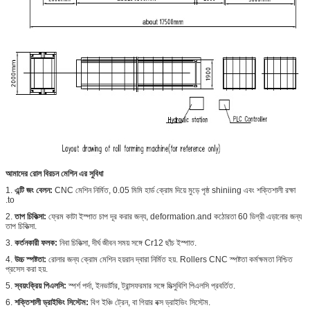
আমাদের
রোল বিরচন মেশিন এর সুবিধা
1.
এন্টি জং বেলন:
CNC মেশিন নির্মিত, 0.05 মিমি হার্ড ক্রোম দিয়ে মুড়ে পৃষ্ঠ shiniing এবং শক্তিশালী রক্ষা
.to
2.
তাপ চিকিত্সা:
ফ্রেম কাটা ইস্পাত চাপ দূর করার জন্য, deformation.and কঠোরতা 60 ডিগ্রী এড়ানোর জন্য
তাপ চিকিত্সা.
3.
কর্তনকারী ফলক:
নিবা চিকিত্সা, দীর্ঘ জীবন সময় সঙ্গে Cr12 ছাঁচ ইস্পাত.
4.
উচ্চ স্পষ্টতা:
রোলার জন্য ক্রোম মেশিন হয়রান দ্বারা নির্মিত হয়. Rollers CNC স্পষ্টতা কর্মক্ষমতা নিশ্চিত
প্রসেস করা হয়.
5.
স্বয়ংক্রিয়
পিএলসি:
স্পর্শ পর্দা, ইনভার্টার, ট্রান্সফরমার সঙ্গে মিত্সুবিশি পিএলসি প্রবর্তিত.
6.
শক্তিশালী ড্রাইভিং সিস্টেম:
বিগ ইঞ্চি ট্রেন, বা গিয়ার বক্স ড্রাইভিং সিস্টেম.