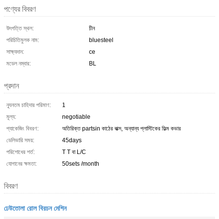
পণ্যের বিবরণ
উৎপত্তি স্থল:
চীন
পরিচিতিমুলক নাম:
bluesteel
সাক্ষ্যদান:
ce
মডেল নম্বার:
BL
প্রদান
ন্যূনতম চাহিদার পরিমাণ:
1
মূল্য:
negotiable
প্যাকেজিং বিবরণ:
অতিরিক্ত partsin কাঠের বাক্স, অন্যান্য প্লাস্টিকের ফিল্ম কভার
ডেলিভারি সময়:
45days
পরিশোধের শর্ত:
T T বা L/C
যোগানের ক্ষমতা:
50sets /month
বিবরণ
ঢেউতোলা রোল বিরচন মেশিন