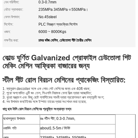
বেধ পরিসীমা:
0.3-0.7mm
ভৌত শ্বাসাঘাত:
235MPa 345MPa ও 550MPa।
বেলন উপাদান:
No.45steel
সিস্টেম:
PLC নিয়ন্ত্রণ স্বয়ংক্রিয় সিস্টেম
ওজন:
6000 ~ 8000Kgs
চাদর ভাঁজ মেশিন
ঢেউতোলা শীট তৈরীর মেশিন
লক্ষণীয় করা:
,
কোল্ড ঘূর্ণিত Galvanized প্রোফাইল ঢেউতোলা শিট
মেকিং মেশিন আফ্রিকা বাজারের জন্য
স্টীল শীট রোল বিরচন মেশিনের প্যাকেজিং বিস্তারিত:
1. ম্যানুয়াল decoiler সঙ্গে এক লোড সেট মেশিনের জন্য এক 40ft ধারক;
2. পুরো অপনোদিত এন্টি জং তেল, পিএলসি নিয়ামক ফেনা ফিল্ম দ্বারা আচ্ছাদিত;
3. খুচরা যন্ত্রাংশ এবং কিছু ছোট প্লাস্টিকের সাধনী দ্বারা প্রয়োগকরণ বক্স বস্তাবন্দী অংশ;
4. সব উপাদান কনটেইনার সঙ্গে ইস্পাত তারের দ্বারা সংশোধন করা হয়েছে.
ধাতু ছাদ টালি রোল বিরচন মেশিনের প্রযুক্তি সংক্রান্ত তথ্য
যথোপযুক্ত উপাদান
রঙ স্টীল শীট; 0.3-0.7mm,
ওয়ার্কিং গতি
about1.5-5m / মিনিট
জোর
235MPa, 345MPa, 550MPa.