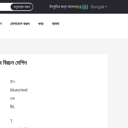
উদ্ধৃতির জন্য আবেদন
|
Bengali
অনুসন্ধান করুন
রণ
যোগাযোগ করুন
খবর
মামলা
য বিরচন মেশিন
চীন
bluesteel
ce
BL
1