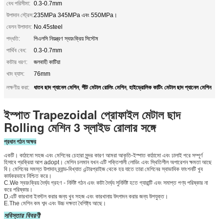
বেধ পরিসীমা:
0.3-0.7mm
উপাদান স্ট্রেস:
235MPa 345MPa এবং 550MPa।
বেলন উপাদান:
No.45steel
পদ্ধতি:
পিএলসি নিয়ন্ত্রণ স্বয়ংক্রিয় সিস্টেম
পার্থিব বেধ:
0.3-0.7mm
কাটার ধরণ:
জলবাহী কাটিয়া
খাদ ব্যাস:
76mm
ধাতব ছাদ প্যানেল মেশিন
শীট মেটাল রোলিং মেশিন
হাইড্রোলিক কাটিং মেটাল ছাদ প্যানেল মেশিন
লক্ষণীয় করা:
,
,
ইস্পাত Trapezoidal প্রোফাইল মেটাল ছাদ
Rolling মেশিন 3 স্লাইড রোলার সঙ্গে
প্রধান গঠন অক্ষর
একটি। কাঠামো সহজ এবং মেশিনের চেহারা সুন্দর কারণ আমরা আকৃতি-ইস্পাত কাঠামো এবং ঢালাই পরে সম্পূর্ণ
হিসাবে প্রক্রিয়া আপ adopt।
মেশিন চলমান যখন এটি শক্তিশালী লোডিং এবং স্থিতিশীল অপারেশন ক্ষমতা আছে
বি। মেশিনের সমস্ত উপাদান ব্র্যান্ড-বিখ্যাত এন্টারপ্রাইজ থেকে হয় যাতে তারা মেশিনের স্বাভাবিক ফাংশনটি খুব
কার্যকরভাবে নিশ্চিত করে।
C.We স্বয়ংক্রিয় দৈর্ঘ্য গ্রহণ - নির্দিষ্ট গঠন এবং কাটা দৈর্ঘ্য সুনির্দিষ্ট হতে গ্যারান্টি এবং সমাপ্ত পণ্য পরিষ্কার না
করে পরিষ্কার।
D.এটি কারখানা ইনস্টল করার জন্য খুব সহজ এবং কারখানায় উৎপাদন করার জন্য উপযুক্ত।
E.The মেশিন কম শব্দ এবং উচ্চ দক্ষতা বৈশিষ্ট্য আছে।
সবিস্তার বিবরণী