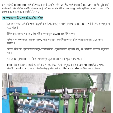
ছাদ কারিগরি crimping মেশিন ইস্পাত ক্রাইমিং মেশিন বাঁকা ছাদ শীট মেশিন জলবাহী curving মেশিন ছুরি কার্ভ
করা মেশিন নিম্নলিখিত নামটির ডাকনাম হয়।
এই ধরনের ছাদ শীট crimping মেশিন দুটি ধরনের আছে: এক মোটর
টাইপ জন্য এবং অন্য জলবাহী টাইপ হয়
বড় স্প্যান ছাদ শীট রোল গঠন মেশিন বৈশিষ্ট্য
জহরত ইস্পাত, রঙ্গিন ইস্পাত, ইত্যাদি মত উপাদান অনেক ধরণের সমর্থন এবং 0.8-1.5 মিমি থেকে বস্তু বেধ
হতে পারে।
বিভিন্ন রং করতে সহায়তা, উচ্চ গতির নকশা বৃহৎ span ছাদ শীট আকার।
শক্তি এবং কর্মক্ষেত্র সংরক্ষণ করুন, প্রায় সব কাজ স্বয়ংক্রিয়ভাবে মেশিন দ্বারা কাজ করা যেতে পারে
হিসাবে।
আমরা হঠাৎ স্টপ প্রতিরোধের জন্য ডেকোলেটরের ব্রেক সিস্টেম ব্যবহার করি, ডি-কোলারটি সহজেই বন্ধ করা
যায়।
আমরা বড় ব্যাস rollers নিতে, যা সমাপ্ত চূড়ায় চেহারা আরো সুন্দর করতে পারেন।
Rollers এবং shafts ভিতরে পিন এবং বাইরে স্ক্রু সঙ্গে সংযুক্ত করা হয়, এবং rollers উভয় পক্ষের
ডিজাইন reinforcing সঙ্গে, যা বোঁচকা ছাড়া শক্তভাবে rollers এবং shafts ঠিক করতে পারেন