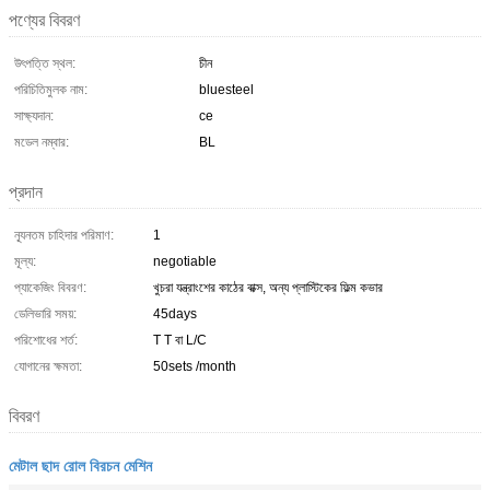
পণ্যের বিবরণ
উৎপত্তি স্থল:
চীন
পরিচিতিমুলক নাম:
bluesteel
সাক্ষ্যদান:
ce
মডেল নম্বার:
BL
প্রদান
ন্যূনতম চাহিদার পরিমাণ:
1
মূল্য:
negotiable
প্যাকেজিং বিবরণ:
খুচরা যন্ত্রাংশের কাঠের বাক্স, অন্য প্লাস্টিকের ফিল্ম কভার
ডেলিভারি সময়:
45days
পরিশোধের শর্ত:
T T বা L/C
যোগানের ক্ষমতা:
50sets /month
বিবরণ
মেটাল ছাদ রোল বিরচন মেশিন